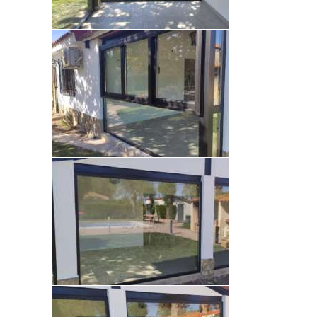
I
N
I