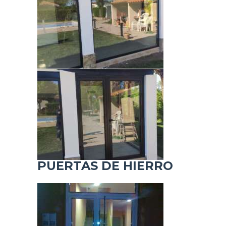
C
I
O
E
M
P
R
E
S
A
G
PUERTAS DE HIERRO
A
L
E
R