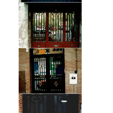
U
C
T
O
S
P
O
L
Í
T
I
C
A
S
C