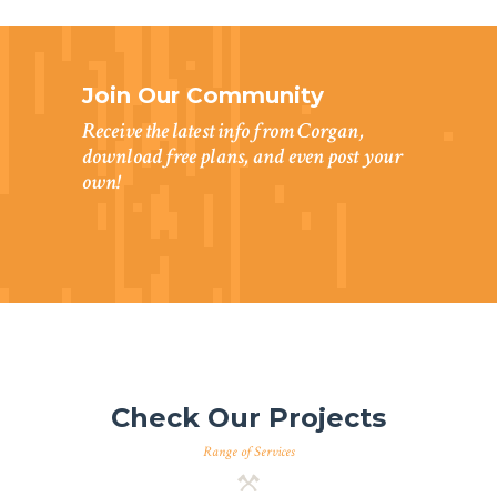
I
N
I
Join Our Community
C
Receive the latest info from Corgan,
download free plans, and even post your
I
own!
O
E
M
P
R
E
S
Check Our Projects
A
Range of Services
G