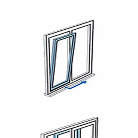
A
L
E
R
Í
A
N
O
T
Corredera
I
Osciloparalela
C
I
A
S
P