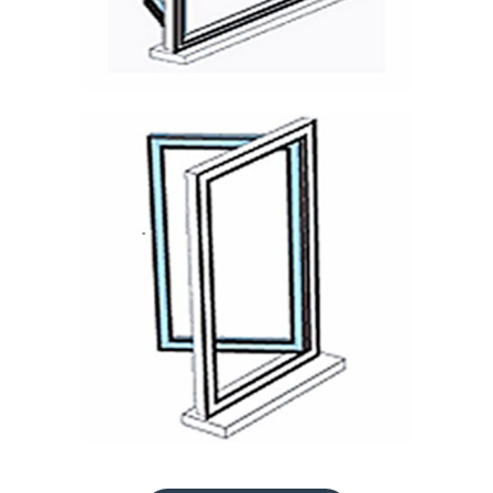
Sistema de Doble
A
Apertura
S
C
O
N
T
A
C
T
O
Ventana Abatible