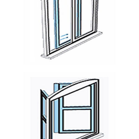
R
O
D
U
C
Sistema Corredera
T
O
S
P
O
L
Í
T
I
C