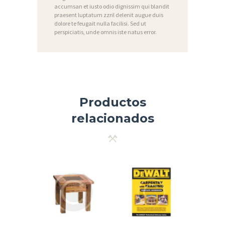
I
accumsan et iusto odio dignissim qui blandit
praesent luptatum zzril delenit augue duis
A
dolore te feugait nulla facilisi. Sed ut
perspiciatis, unde omnis iste natus error.
S
P
R
O
Productos
D
U
relacionados
C
T
O
S
P
O