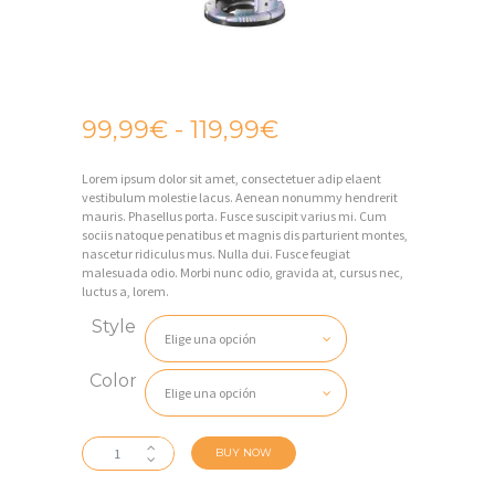
99,99
€
-
119,99
€
Rango
de
I
Lorem ipsum dolor sit amet, consectetuer adip elaent
precios:
N
vestibulum molestie lacus. Aenean nonummy hendrerit
desde
mauris. Phasellus porta. Fusce suscipit varius mi. Cum
I
sociis natoque penatibus et magnis dis parturient montes,
99,99€
nascetur ridiculus mus. Nulla dui. Fusce feugiat
C
malesuada odio. Morbi nunc odio, gravida at, cursus nec,
hasta
I
luctus a, lorem.
119,99€
O
Style
E
Color
M
P
Compact
BUY NOW
R
Router
cantidad