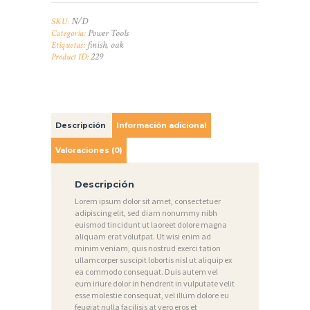
E
S
N/D
SKU:
Power Tools
Categoría:
A
finish
oak
Etiquetas:
,
229
Product ID:
G
A
L
Descripción
Información adicional
E
R
Valoraciones (0)
Í
Descripción
A
Lorem ipsum dolor sit amet, consectetuer
adipiscing elit, sed diam nonummy nibh
N
euismod tincidunt ut laoreet dolore magna
O
aliquam erat volutpat. Ut wisi enim ad
minim veniam, quis nostrud exerci tation
T
ullamcorper suscipit lobortis nisl ut aliquip ex
ea commodo consequat. Duis autem vel
I
eum iriure dolor in hendrerit in vulputate velit
esse molestie consequat, vel illum dolore eu
C
feugiat nulla facilisis at vero eros et