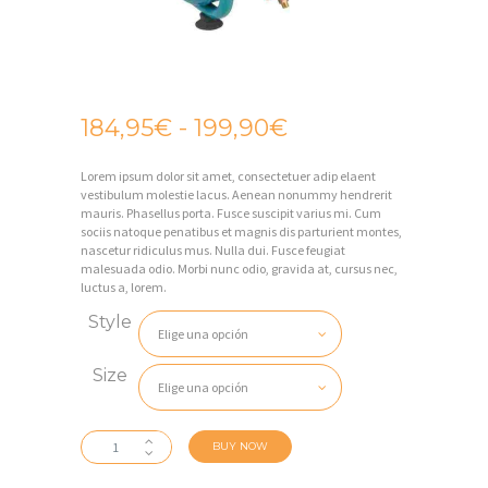
184,95
€
-
199,90
€
Rango
I
de
N
Lorem ipsum dolor sit amet, consectetuer adip elaent
precios:
I
vestibulum molestie lacus. Aenean nonummy hendrerit
desde
mauris. Phasellus porta. Fusce suscipit varius mi. Cum
C
sociis natoque penatibus et magnis dis parturient montes,
184,95€
nascetur ridiculus mus. Nulla dui. Fusce feugiat
I
malesuada odio. Morbi nunc odio, gravida at, cursus nec,
hasta
luctus a, lorem.
O
199,90€
Style
E
M
Size
P
R
Direct
BUY NOW
Air
E
Compressor