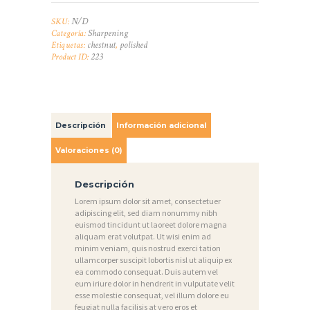
cantidad
S
N/D
SKU:
A
Sharpening
Categoría:
chestnut
polished
Etiquetas:
,
G
223
Product ID:
A
L
E
Descripción
Información adicional
R
Valoraciones (0)
Í
A
Descripción
N
Lorem ipsum dolor sit amet, consectetuer
adipiscing elit, sed diam nonummy nibh
O
euismod tincidunt ut laoreet dolore magna
aliquam erat volutpat. Ut wisi enim ad
T
minim veniam, quis nostrud exerci tation
ullamcorper suscipit lobortis nisl ut aliquip ex
I
ea commodo consequat. Duis autem vel
C
eum iriure dolor in hendrerit in vulputate velit
esse molestie consequat, vel illum dolore eu
I
feugiat nulla facilisis at vero eros et