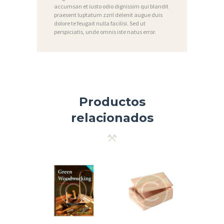
accumsan et iusto odio dignissim qui blandit
A
praesent luptatum zzril delenit augue duis
dolore te feugait nulla facilisi. Sed ut
S
perspiciatis, unde omnis iste natus error.
P
R
O
D
Productos
U
relacionados
C
T
O
S
P
O
L