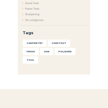
O
Hand Tools
Power Tools
N
Sharpening
T
Sin categorizar
A
C
Tags
T
CARPENTRY
CHESTNUT
O
FINISH
OAK
POLISHED
TOOL