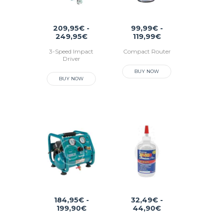
209,95
€
-
99,99
€
-
249,95
€
Rango
119,99
€
Rango
de
de
3-Speed Impact
Compact Router
precios:
precios:
Driver
desde
desde
209,95€
99,99€
Este
BUY NOW
Este
hasta
hasta
producto
BUY NOW
producto
249,95€
119,99€
tiene
tiene
múltiples
múltiples
variantes.
variantes.
Las
Las
opciones
opciones
se
se
pueden
pueden
elegir
elegir
en
en
la
la
página
I
página
de
de
producto
N
producto
184,95
€
-
32,49
€
-
I
199,90
€
Rango
44,90
€
Rango
de
de