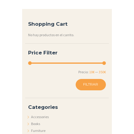
U
en
C
la
página
T
de
Shopping Cart
producto
O
S
No hay productos en el carrito.
P
Price Filter
O
L
Precio
Precio
Precio:
10€
—
350€
Í
mínimo
máximo
T
FILTRAR
I
C
Categories
A
Accessories
S
Books
C
Furniture